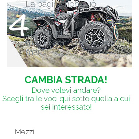
La pagina non può
essere trovata
Siamo spiacenti,
ma possiamo rimetterci in
marci!
CAMBIA STRADA!
Dove volevi andare?
Scegli tra le voci qui sotto quella a cui
sei interessato!
Mezzi