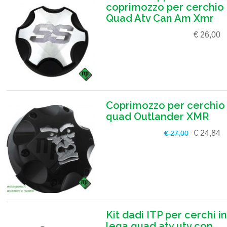
coprimozzo per cerchio
Quad Atv Can Am Xmr
€ 26,00
Coprimozzo per cerchio
quad Outlander XMR
€ 24,84
€ 27,00
Kit dadi ITP per cerchi in
lega quad atv utv con