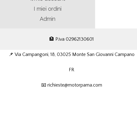
I miei ordini
Admin
🏦 P.iva 02962130601
📌 Via Campangoni, 18, 03025 Monte San Giovanni Campano
FR
📧 richieste@motorpama.com