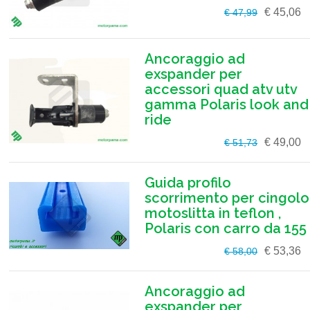
€ 45,06
€ 47,99
Ancoraggio ad
exspander per
accessori quad atv utv
gamma Polaris look and
ride
€ 49,00
€ 51,73
Guida profilo
scorrimento per cingolo
motoslitta in teflon ,
Polaris con carro da 155
€ 53,36
€ 58,00
Ancoraggio ad
exspander per