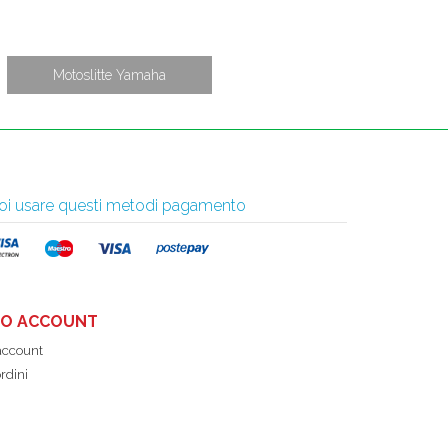
Motoslitte Yamaha
 puoi usare questi metodi pagamento
UO ACCOUNT
 account
ordini