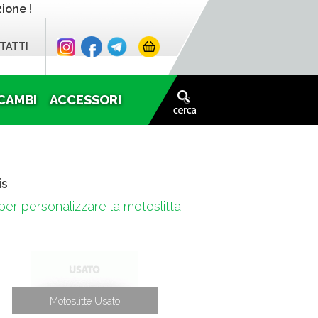
zione
!
TATTI
CAMBI
ACCESSORI
is
er personalizzare la motoslitta.
Motoslitte Usato