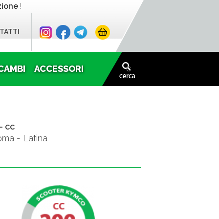
zione
!
TATTI
CAMBI
ACCESSORI
- cc
oma - Latina