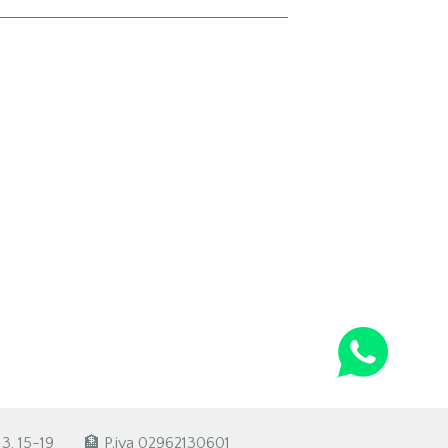
3, 15-19
🏦 P.iva 02962130601