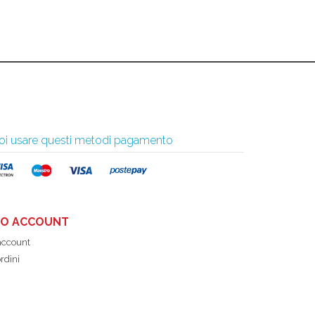
 puoi usare questi metodi pagamento
UO ACCOUNT
 account
ordini