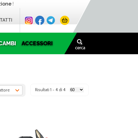
zione
!
TATTI
CAMBI
ACCESSORI
Risultati 1 - 4 di 4
uttore