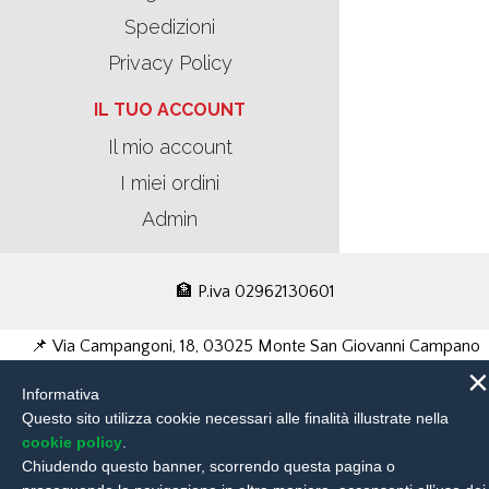
Spedizioni
Privacy Policy
IL TUO ACCOUNT
Il mio account
I miei ordini
Admin
🏦 P.iva 02962130601
📌 Via Campangoni, 18, 03025 Monte San Giovanni Campano
×
Informativa
FR
Questo sito utilizza cookie necessari alle finalità illustrate nella
cookie policy
.
📧 richieste@motorpama.com
Chiudendo questo banner, scorrendo questa pagina o