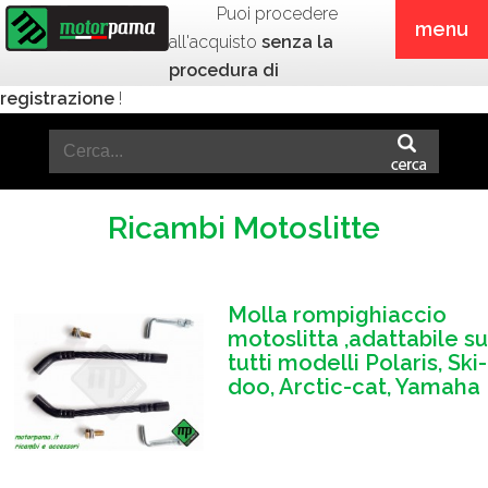
Puoi procedere
menu
all'acquisto
senza la
procedura di
registrazione
!
Ricambi Motoslitte
Molla rompighiaccio
motoslitta ,adattabile su
tutti modelli Polaris, Ski-
doo, Arctic-cat, Yamaha