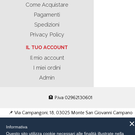
Come Acquistare
Pagamenti
Spedizioni
Privacy Policy
IL TUO ACCOUNT
Il mio account
I miei ordini
Admin
🏦 P.iva 02962130601
📌 Via Campangoni, 18, 03025 Monte San Giovanni Campano
×
Informativa
FR
Questo sito utilizza cookie necessari alle finalità illustrate nella