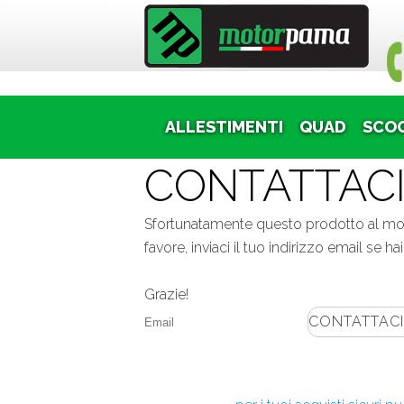
Puoi
ALLESTIMENTI
QUAD
SCO
CONTATTACI
Sfortunatamente questo prodotto al mome
favore, inviaci il tuo indirizzo email se 
Grazie!