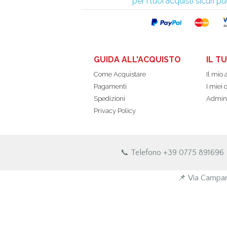
per i tuoi acquisti sicuri
GUIDA ALL'ACQUISTO
IL T
Come Acquistare
Il mio
Pagamenti
I miei 
Spedizioni
Admin
Privacy Policy
📞 Telefono +39 0775 891696
📌 Via Campan