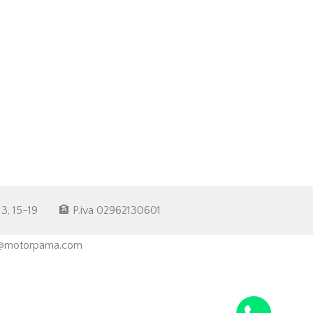
3, 15-19
🏦 P.iva 02962130601
te@motorpama.com