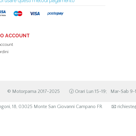
 puoi usare questi metodi pagamento
UO ACCOUNT
 account
ordini
©️ Motorpama 2017-2025
🕝 Orari Lun 15-19; Mar-Sab 9-1
goni, 18, 03025 Monte San Giovanni Campano FR
📧 richies