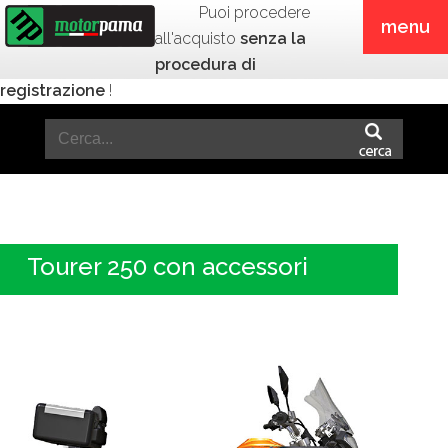
Puoi procedere
menu
all'acquisto
senza la
procedura di
registrazione
!
Tourer 250 con accessori