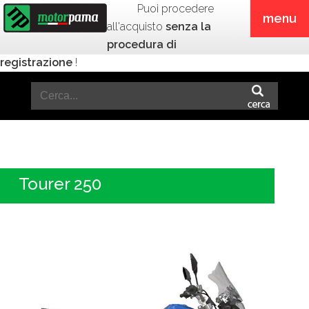
Puoi procedere
menu
all'acquisto
senza la
procedura di
registrazione
!
Tourer 250