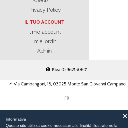
Spedizioni
Privacy Policy
IL TUO ACCOUNT
Il mio account
I miei ordini
Admin
🏦 P.iva 02962130601
📌 Via Campangoni, 18, 03025 Monte San Giovanni Campano
FR
📧 richieste@motorpama.com
×
Informativa
Questo sito utilizza cookie necessari alle finalità illustrate nella