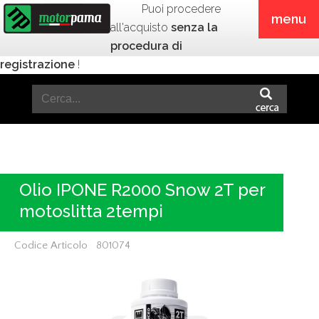
Puoi procedere
menu
all'acquisto
senza la
procedura di
registrazione
!
Olio IPONE R2000 Snow 2T per
motoslitta 2tempi
Codice Articolo 801074