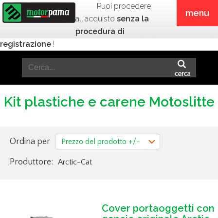
Puoi procedere
menu
all'acquisto
senza la
procedura di
registrazione
!
Kit plastiche e carene Motoslitte
Ordina per
Prezzo del prodotto +/-
Produttore:
Arctic-Cat
Cover portaoggetti con