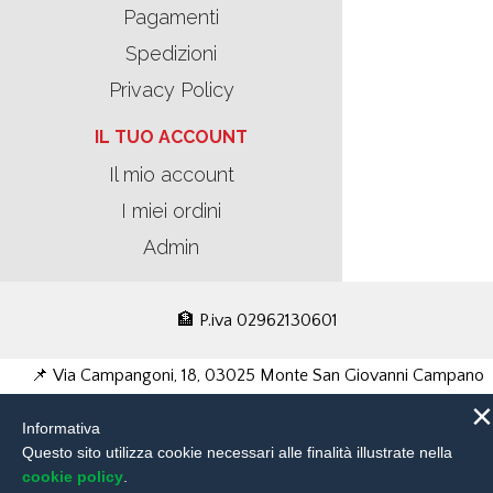
Pagamenti
Spedizioni
Privacy Policy
IL TUO ACCOUNT
Il mio account
I miei ordini
Admin
🏦 P.iva 02962130601
📌 Via Campangoni, 18, 03025 Monte San Giovanni Campano
×
Informativa
FR
Questo sito utilizza cookie necessari alle finalità illustrate nella
cookie policy
.
📧 richieste@motorpama.com