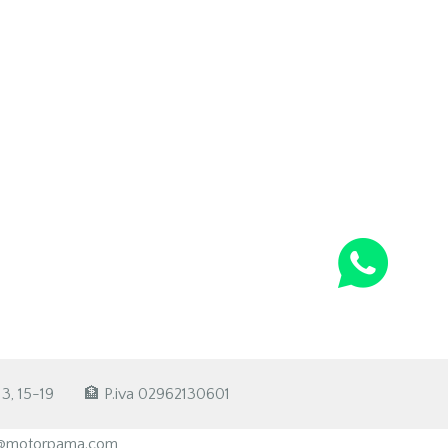
3, 15-19
🏦 P.iva 02962130601
te@motorpama.com