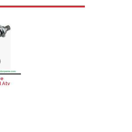
re
 Atv