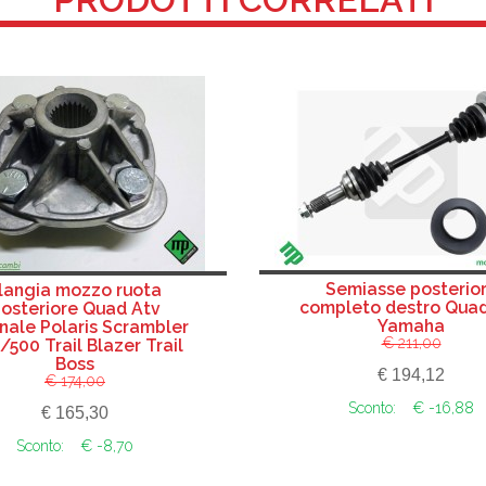
Semiasse posterio
langia mozzo ruota
completo destro Quad
osteriore Quad Atv
Yamaha
inale Polaris Scrambler
€ 211,00
/500 Trail Blazer Trail
Boss
€ 194,12
€ 174,00
Sconto:
€ -16,88
€ 165,30
Sconto:
€ -8,70