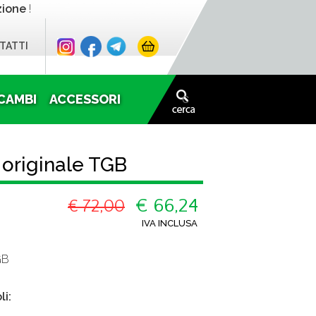
zione
!
TATTI
CAMBI
ACCESSORI
 originale TGB
€ 66,24
€ 72,00
IVA INCLUSA
GB
li: