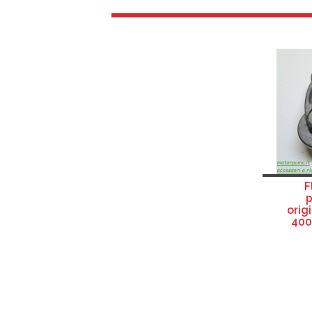
F
p
orig
400