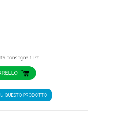
onta consegna
1
Pz
SU QUESTO PRODOTTO