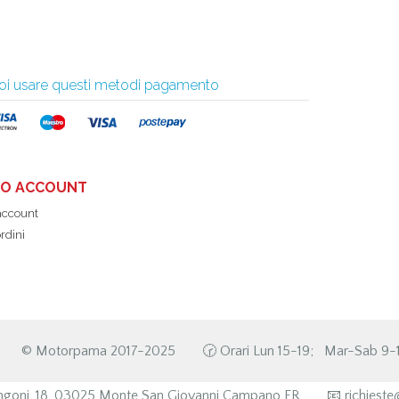
 puoi usare questi metodi pagamento
UO ACCOUNT
 account
ordini
©️ Motorpama 2017-2025
🕝 Orari Lun 15-19; Mar-Sab 9-1
goni, 18, 03025 Monte San Giovanni Campano FR
📧 richies