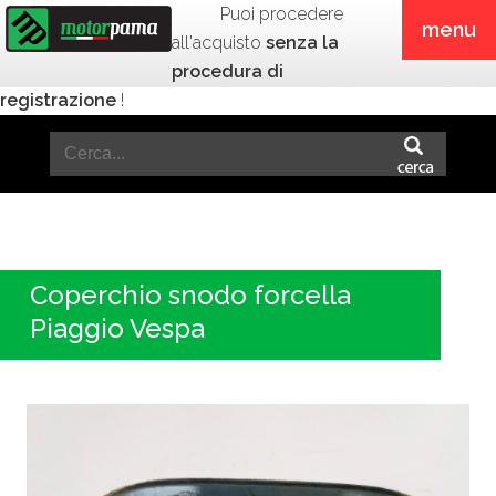
Puoi procedere
menu
all'acquisto
senza la
procedura di
registrazione
!
Coperchio snodo forcella
Piaggio Vespa