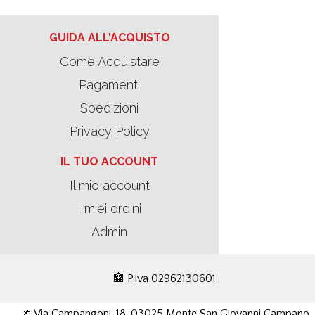
GUIDA ALL'ACQUISTO
Come Acquistare
Pagamenti
Spedizioni
Privacy Policy
IL TUO ACCOUNT
Il mio account
I miei ordini
Admin
🏦 P.iva 02962130601
📌 Via Campangoni, 18, 03025 Monte San Giovanni Campano