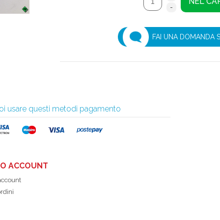
FAI UNA DOMANDA 
 puoi usare questi metodi pagamento
UO ACCOUNT
 account
ordini