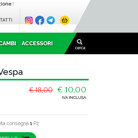
zione
!
TATTI
CAMBI
ACCESSORI
 Vespa
€ 10,00
€ 18,00
IVA INCLUSA
onta consegna
1
Pz