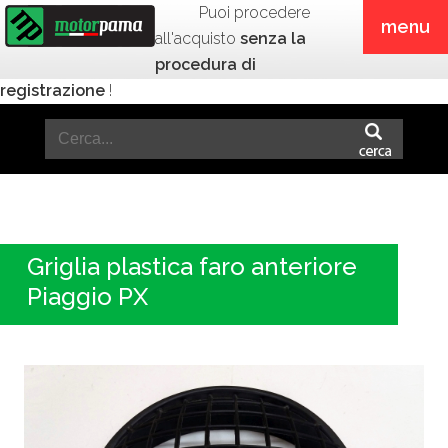
Puoi procedere
menu
all'acquisto
senza la
procedura di
registrazione
!
Griglia plastica faro anteriore
Piaggio PX