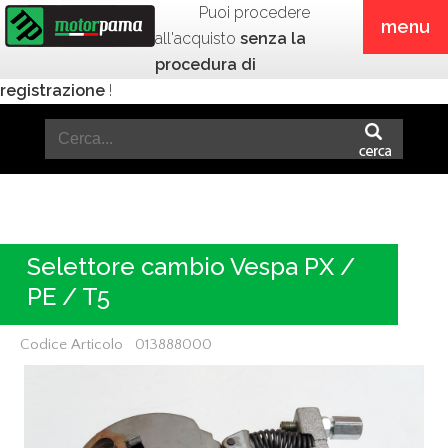
Puoi procedere
menu
all'acquisto
senza la
procedura di
registrazione
!
Selettore cambio Vespa PX /
PE / T5
Codice Articolo 013888000