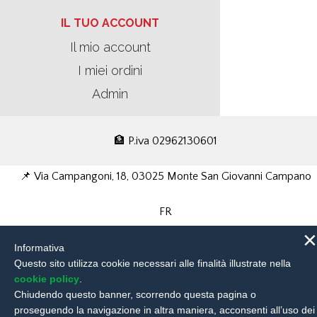
IL TUO ACCOUNT
Il mio account
I miei ordini
Admin
🏦 P.iva 02962130601
📌 Via Campangoni, 18, 03025 Monte San Giovanni Campano
FR
×
📧 richieste@motorpama.com
Informativa
Questo sito utilizza cookie necessari alle finalità illustrate nella
cookie policy
.
Chiudendo questo banner, scorrendo questa pagina o
proseguendo la navigazione in altra maniera, acconsenti all’uso dei