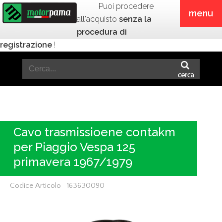
Puoi procedere
menu
all'acquisto
senza la
procedura di
registrazione
!
Cavo trasmissioene contakm
per Piaggio Vespa 125
primavera 1967/1979
Codice Articolo 163630090