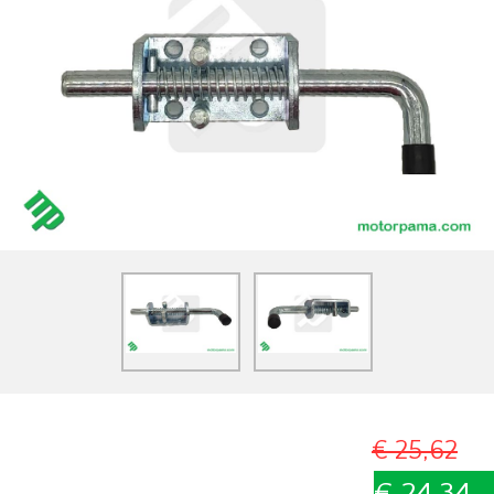
€ 25,62
€ 24,34