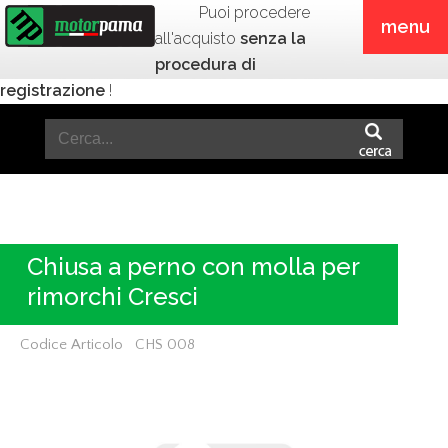
Puoi procedere
menu
all'acquisto
senza la
procedura di
registrazione
!
Chiusa a perno con molla per
rimorchi Cresci
Codice Articolo CHS 008