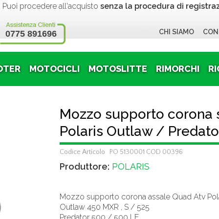
 procedere all'acquisto
senza la procedura di registra
CHI SIAMO
CON
0775 891696
OTER
MOTOCICLI
MOTOSLITTE
RIMORCHI
RI
Mozzo supporto corona 
Polaris Outlaw / Predato
Codice Articolo PO 5130001 COD 00396
Produttore:
POLARIS
Mozzo supporto corona assale Quad Atv Polar
Outlaw 450 MXR , S / 525
Predator 500 / 500 LE