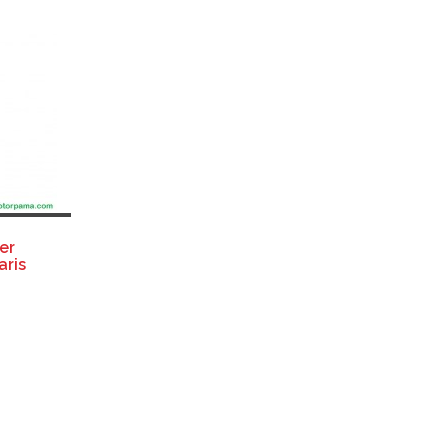
er
aris