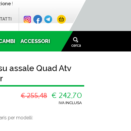
zione
!
TATTI
CAMBI
ACCESSORI
su assale Quad Atv
r
€ 242,70
€ 255,48
IVA INCLUSA
is per modelli: