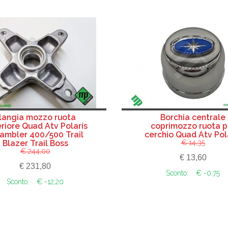
langia mozzo ruota
Borchia centrale
riore Quad Atv Polaris
coprimozzo ruota p
ambler 400/500 Trail
cerchio Quad Atv Pol
Blazer Trail Boss
€ 14,35
€ 244,00
€ 13,60
€ 231,80
Sconto:
€ -0,75
Sconto:
€ -12,20