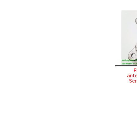
F
ante
Scr