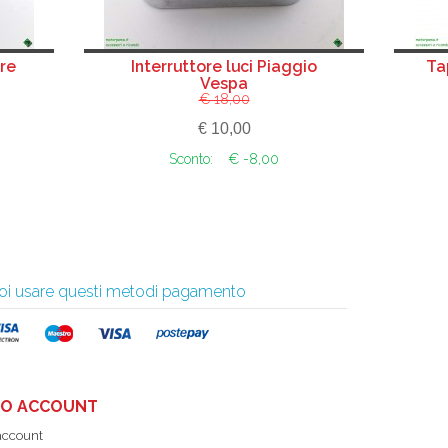
re
Interruttore luci Piaggio
Ta
Vespa
€ 18,00
€ 10,00
Sconto:
€ -8,00
 puoi usare questi metodi pagamento
UO ACCOUNT
 account