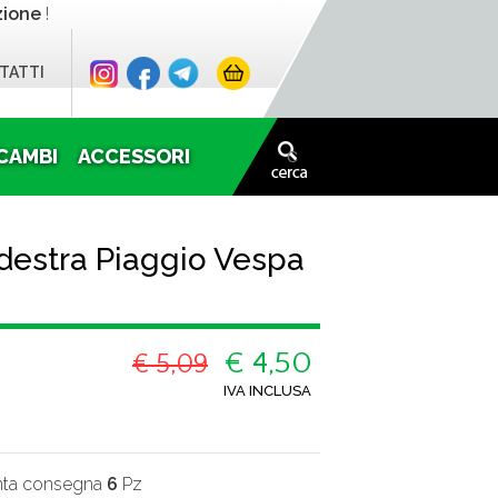
zione
!
TATTI
CAMBI
ACCESSORI
 destra Piaggio Vespa
€ 4,50
€ 5,09
IVA INCLUSA
onta consegna
6
Pz