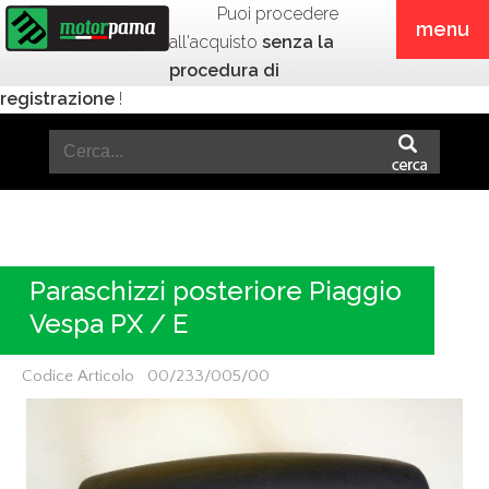
Puoi procedere
menu
all'acquisto
senza la
procedura di
registrazione
!
Paraschizzi posteriore Piaggio
Vespa PX / E
Codice Articolo 00/233/005/00