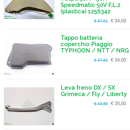
Speedmatic 50V F.L.2
(plastica) 1256342
€ 34,00
€ 47,01
Tappo batteria
coperchio Piaggio
TYPHOON / NTT / NRG
€ 34,00
€ 37,82
Leva freno DX / SX
Grimeca / Fly / Liberty
€ 35,00
€ 54,90