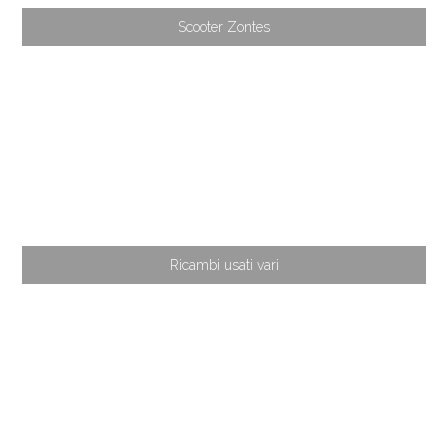
Scooter Zontes
Ricambi usati vari