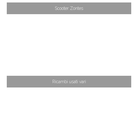
Scooter Zontes
Ricambi usati vari