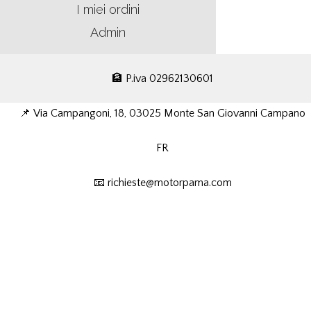
I miei ordini
Admin
🏦 P.iva 02962130601
📌 Via Campangoni, 18, 03025 Monte San Giovanni Campano
FR
📧 richieste@motorpama.com