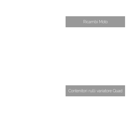
Ricambi Moto
Contenitori rulli variatore Quad