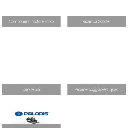
Componenti motore moto
Ricambi Scooter
Candeloni
Pedane poggiapiedi quad