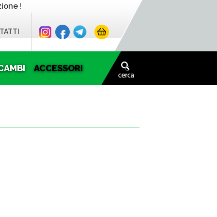
zione
!
TATTI
CAMBI
ACCESSORI