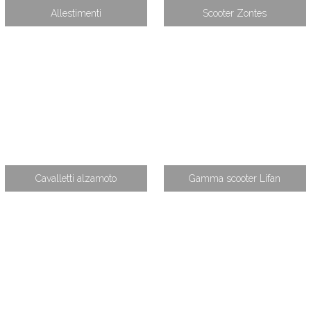
Allestimenti
Scooter Zontes
Cavalletti alzamoto
Gamma scooter Lifan