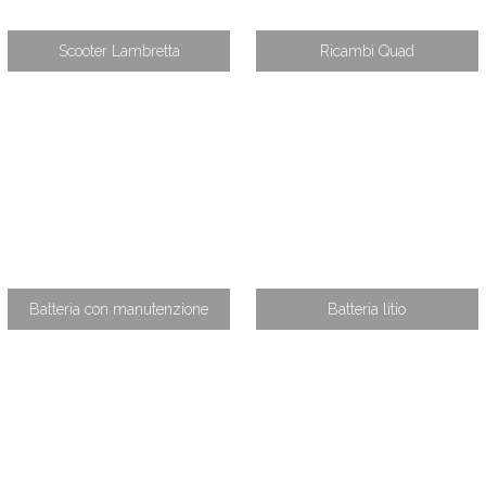
Scooter Lambretta
Ricambi Quad
Batteria con manutenzione
Batteria litio