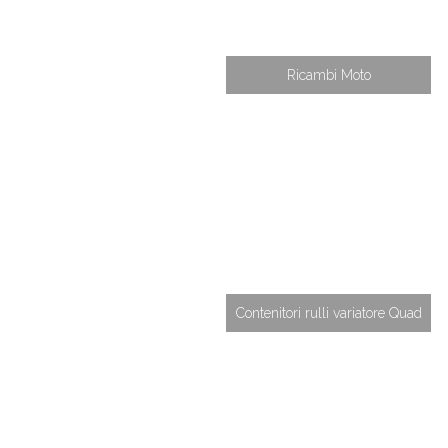
Ricambi Moto
Contenitori rulli variatore Quad