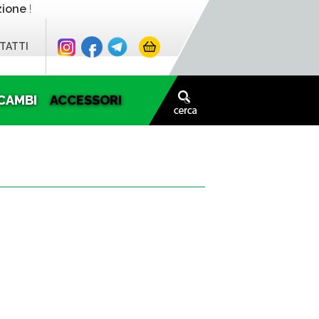
zione
!
TATTI
CAMBI
ACCESSORI