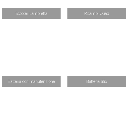
Scooter Lambretta
Ricambi Quad
Batteria con manutenzione
Batteria litio