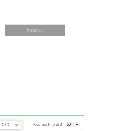
Motocicli
Risultati 1 - 3 di 3
CRD