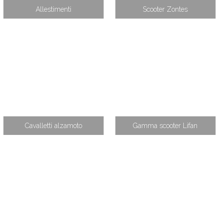
Allestimenti
Scooter Zontes
Cavalletti alzamoto
Gamma scooter Lifan