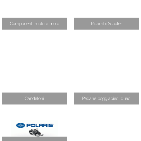
Componenti motore moto
Ricambi Scooter
Candeloni
Pedane poggiapiedi quad