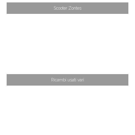
Scooter Zontes
Ricambi usati vari